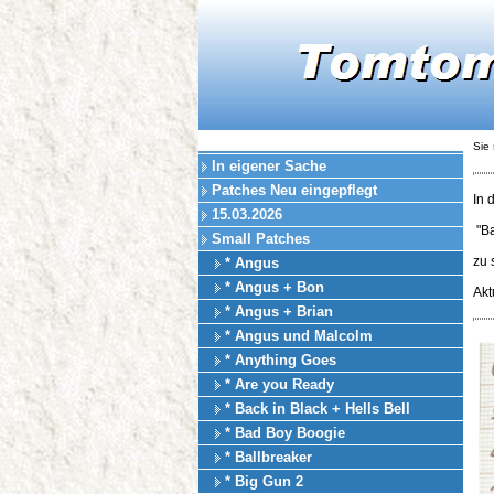
Sie 
In eigener Sache
Patches Neu eingepflegt
In 
15.03.2026
"Ba
Small Patches
zu
* Angus
* Angus + Bon
Akt
* Angus + Brian
* Angus und Malcolm
* Anything Goes
* Are you Ready
* Back in Black + Hells Bell
* Bad Boy Boogie
* Ballbreaker
* Big Gun 2