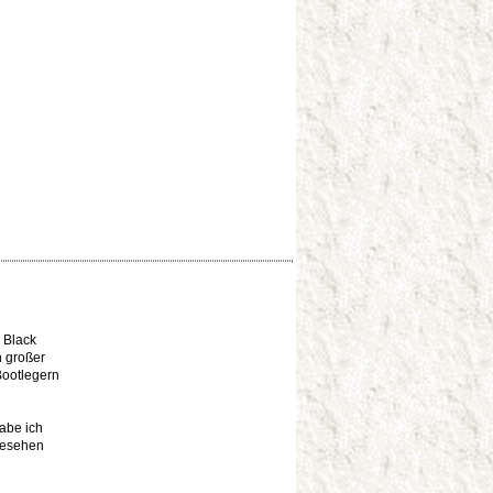
 Black
h großer
Bootlegern
abe ich
gesehen