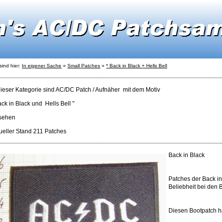
sind hier:
In eigener Sache
»
Small Patches
»
* Back in Black + Hells Bell
dieser Kategorie sind AC/DC Patch / Aufnäher mit dem Motiv
ck in Black und Hells Bell "
 sehen
ueller Stand 211 Patches
Back in Black
Patches der Back in
Beliebheit bei den 
Diesen Bootpatch h