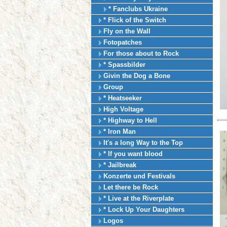
* Fanclubs Ukraine
* Flick of the Switch
Fly on the Wall
Fotopatches
For those about to Rock
* Spassbilder
Givin the Dog a Bone
Group
* Heatseeker
High Voltage
* Highway to Hell
* Iron Man
It's a long Way to the Top
* If you want blood
* Jailbreak
Konzerte und Festivals
Let there be Rock
* Live at the Riverplate
* Lock Up Your Daughters
Logos