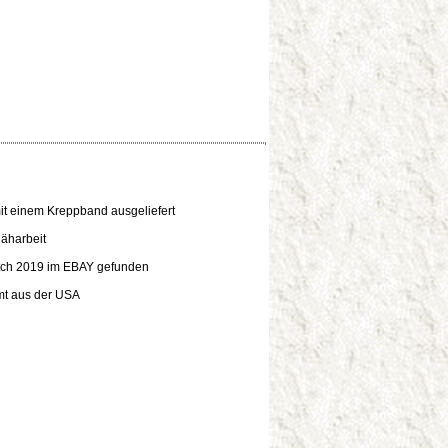
it einem Kreppband ausgeliefert
äharbeit
tch 2019 im EBAY gefunden
mt aus der USA