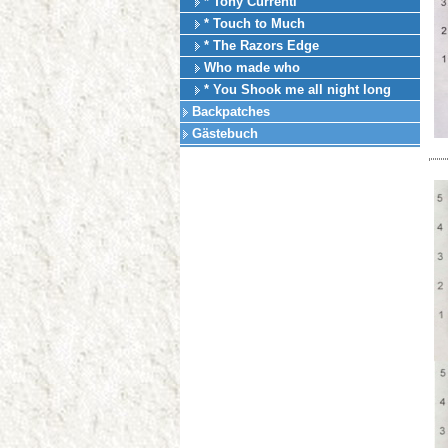
* Tony Currenti
* Touch to Much
* The Razors Edge
Who made who
* You Shook me all night long
Backpatches
Gästebuch