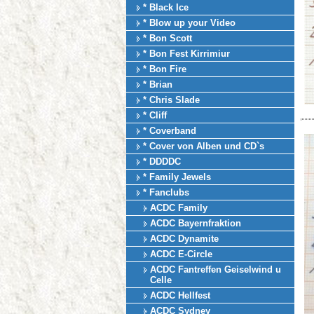
* Black Ice
* Blow up your Video
* Bon Scott
* Bon Fest Kirrimiur
* Bon Fire
* Brian
* Chris Slade
* Cliff
* Coverband
* Cover von Alben und CD`s
* DDDDC
* Family Jewels
* Fanclubs
ACDC Family
ACDC Bayernfraktion
ACDC Dynamite
ACDC E-Circle
ACDC Fantreffen Geiselwind u
Celle
ACDC Hellfest
ACDC Sydney