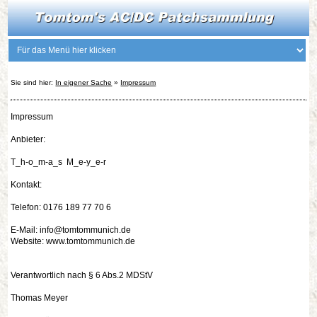
Sie sind hier:
In eigener Sache
»
Impressum
Impressum
Anbieter:
T_h-o_m-a_s M_e-y_e-r
Kontakt:
Telefon: 0176 189 77 70 6
E-Mail: info@tomtommunich.de
Website: www.tomtommunich.de
Verantwortlich nach § 6 Abs.2 MDStV
Thomas Meyer