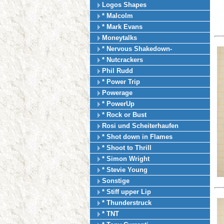
Logos Shapes
* Malcolm
* Mark Evans
Moneytalks
* Nervous Shakedown-
* Nutcrackers
Phil Rudd
* Power Trip
Powerage
* PowerUp
* Rock or Bust
Rosi und Scheiterhaufen
* Shot down in Flames
* Shoot to Thrill
* Simon Wright
* Stevie Young
Sonstige
* Stiff upper Lip
* Thunderstruck
* TNT