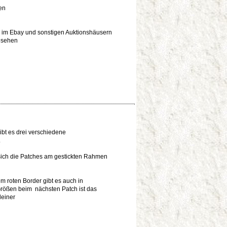
ten
l im Ebay und sonstigen Auktionshäusern
esehen
bt es drei verschiedene
.
sich die Patches am gestickten Rahmen
m roten Border gibt es auch in
Größen beim nächsten Patch ist das
leiner