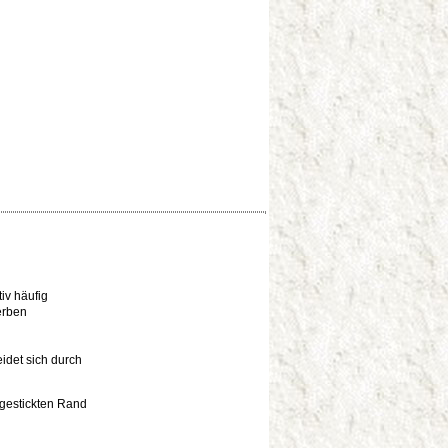
tiv häufig
erben
idet sich durch
gestickten Rand