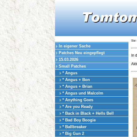
Sie 
In eigener Sache
Patches Neu eingepflegt
In 
15.03.2026
Akt
Small Patches
* Angus
* Angus + Bon
* Angus + Brian
* Angus und Malcolm
* Anything Goes
* Are you Ready
* Back in Black + Hells Bell
* Bad Boy Boogie
* Ballbreaker
* Big Gun 2