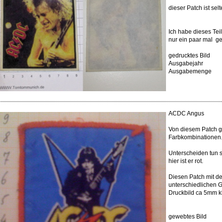
dieser Patch ist sel
Ich habe dieses Tei
nur ein paar mal g
gedrucktes Bild
Ausgabejahr
Ausgabemenge
ACDC Angus
Von diesem Patch gi
Farbkombinationen
Unterscheiden tun 
hier ist er rot.
Diesen Patch mit de
unterschiedlichen 
Druckbild ca 5mm k
gewebtes Bild