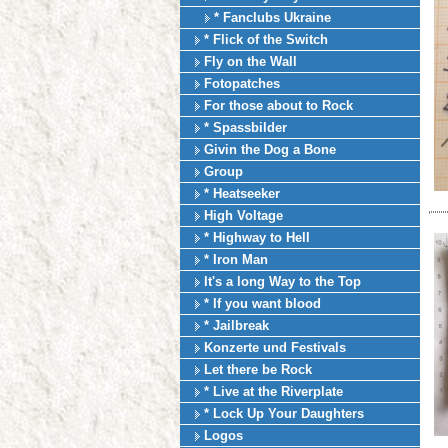
* Fanclubs Ukraine
* Flick of the Switch
Fly on the Wall
Fotopatches
For those about to Rock
* Spassbilder
Givin the Dog a Bone
Group
* Heatseeker
High Voltage
* Highway to Hell
* Iron Man
It's a long Way to the Top
* If you want blood
* Jailbreak
Konzerte und Festivals
Let there be Rock
* Live at the Riverplate
* Lock Up Your Daughters
Logos