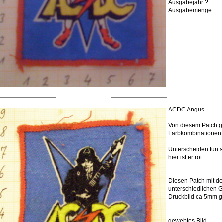
Ausgabejahr ?
Ausgabemenge
ACDC Angus
Von diesem Patch gi
Farbkombinationen
Unterscheiden tun 
hier ist er rot.
Diesen Patch mit de
unterschiedlichen 
Druckbild ca 5mm g
gewebtes Bild