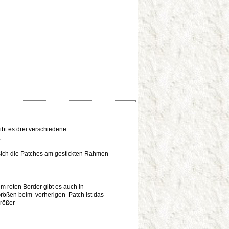
bt es drei verschiedene
.
sich die Patches am gestickten Rahmen
m roten Border gibt es auch in
Größen beim vorherigen Patch ist das
rößer