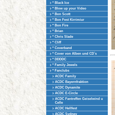
* Black Ice
* Blow up your Video
* Bon Scott
* Bon Fest Kirrimiur
* Bon Fire
* Brian
* Chris Slade
* Cliff
* Coverband
* Cover von Alben und CD`s
* DDDDC
* Family Jewels
* Fanclubs
ACDC Family
ACDC Bayernfraktion
ACDC Dynamite
ACDC E-Circle
ACDC Fantreffen Geiselwind u
Celle
ACDC Hellfest
ACDC Sydney