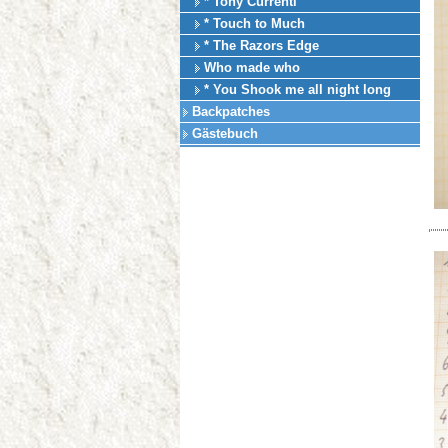
* Tony Currenti
* Touch to Much
* The Razors Edge
Who made who
* You Shook me all night long
Backpatches
Gästebuch