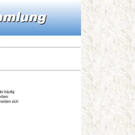
tiv häufig
erben
heiden sich