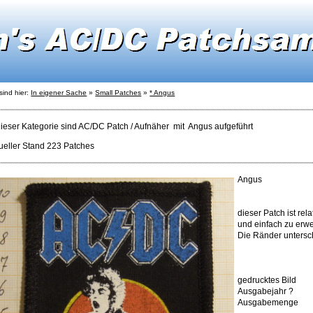
sind hier:
In eigener Sache
»
Small Patches
»
* Angus
dieser Kategorie sind AC/DC Patch / Aufnäher mit Angus aufgeführt
ueller Stand 223 Patches
Angus
dieser Patch ist rela
und einfach zu erw
Die Ränder untersc
gedrucktes Bild
Ausgabejahr ?
Ausgabemenge